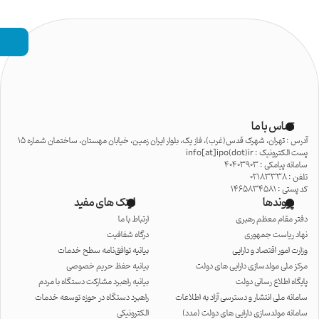
تماس با ما
آدرس : تهران، شهرک قدس(غرب)، فاز یک، بلوار ایران زمین، خیابان مهستان، ساختمان شماره 15
پست الکترونیک : info[at]ipo(dot)ir
سامانه پیامکی : 40403903
تلفن : 02183338
کد پستی : 1465834581
پیوندها
لینک های مفید
دفتر مقام معظم رهبری
ارتباط با ما
نهاد ریاست جمهوری
درگاه شفافیت
وزارت امور اقتصاد و دارایی
بیانیه توافق‌نامه سطح خدمات
مرکز ملی مولدسازی دارایی های دولت
بیانیه حفظ حریم خصوصی
پایگاه اطلاع رسانی دولت
بیانیه راهبرد مشارکت دستگاه با مردم
سامانه ملی انتشار و دسترسی آزاد به اطلاعات
راهبرد دستگاه در حوزه توسعه خدمات
سامانه مولدسازی دارایی های دولت (مدد)
الکترونیکی