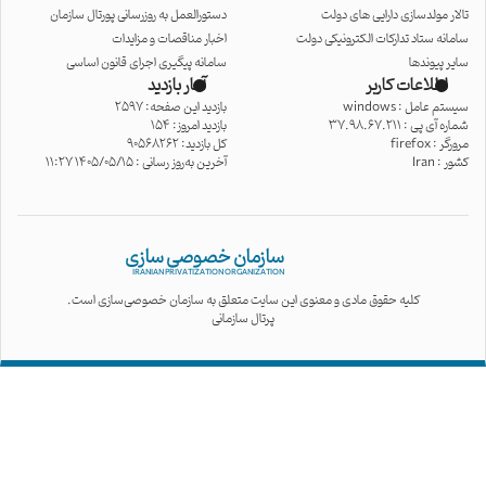
تالار مولدسازی دارایی های دولت
دستورالعمل به روزرسانی پورتال سازمان
سامانه ستاد تدارکات الکترونیکی دولت
اخبار مناقصات و مزایدات
سایر پیوندها
سامانه پیگیری اجرای قانون اساسی
اطلاعات کاربر
آمار بازدید
سیستم عامل :
windows
بازدید این صفحه: 2597
شماره آی پی :
37.98.67.211
بازدید امروز: 154
مرورگر :
firefox
کل بازدید: 90568262
کشور :
Iran
آخرین به‌روز رسانی : 1405/05/15 11:27
سازمان خصوصی سازی
IRANIAN PRIVATIZATION ORGANIZATION
کلیه حقوق مادی و معنوی این سایت متعلق به سازمان خصوصی‌سازی است.
پرتال سازمانی