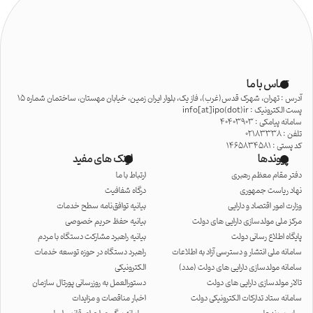
تماس با ما
آدرس : تهران، شهرک قدس(غرب)، فاز یک، بلوار ایران زمین، خیابان مهستان، ساختمان شماره 15
پست الکترونیک : info[at]ipo(dot)ir
سامانه پیامکی : 40403903
تلفن : 02183338
کد پستی : 1465834581
پیوندها
لینک های مفید
دفتر مقام معظم رهبری
ارتباط با ما
نهاد ریاست جمهوری
درگاه شفافیت
وزارت امور اقتصاد و دارایی
بیانیه توافق‌نامه سطح خدمات
مرکز ملی مولدسازی دارایی های دولت
بیانیه حفظ حریم خصوصی
پایگاه اطلاع رسانی دولت
بیانیه راهبرد مشارکت دستگاه با مردم
سامانه ملی انتشار و دسترسی آزاد به اطلاعات
راهبرد دستگاه در حوزه توسعه خدمات
سامانه مولدسازی دارایی های دولت (مدد)
الکترونیکی
تالار مولدسازی دارایی های دولت
دستورالعمل به روزرسانی پورتال سازمان
سامانه ستاد تدارکات الکترونیکی دولت
اخبار مناقصات و مزایدات