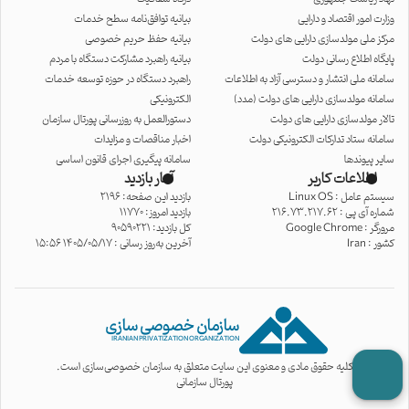
وزارت امور اقتصاد و دارایی
بیانیه توافق‌نامه سطح خدمات
مرکز ملی مولدسازی دارایی های دولت
بیانیه حفظ حریم خصوصی
پایگاه اطلاع رسانی دولت
بیانیه راهبرد مشارکت دستگاه با مردم
سامانه ملی انتشار و دسترسی آزاد به اطلاعات
راهبرد دستگاه در حوزه توسعه خدمات
سامانه مولدسازی دارایی های دولت (مدد)
الکترونیکی
تالار مولدسازی دارایی های دولت
دستورالعمل به روزرسانی پورتال سازمان
سامانه ستاد تدارکات الکترونیکی دولت
اخبار مناقصات و مزایدات
سایر پیوندها
سامانه پیگیری اجرای قانون اساسی
اطلاعات کاربر
آمار بازدید
سیستم عامل :
Linux OS
بازدید این صفحه: 2196
شماره آی پی :
216.73.217.62
بازدید امروز: 11770
مرورگر :
Google Chrome
کل بازدید: 90590221
کشور :
Iran
آخرین به‌روز رسانی : 1405/05/17 15:56
سازمان خصوصی سازی
IRANIAN PRIVATIZATION ORGANIZATION
کلیه حقوق مادی و معنوی این سایت متعلق به سازمان خصوصی‌سازی است.
پورتال سازمانی