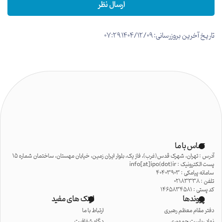
ارسال نظر
تاریخ آخرین بروزرسانی: 1404/12/09 07:29
تماس با ما
آدرس : تهران، شهرک قدس(غرب)، فاز یک، بلوار ایران زمین، خیابان مهستان، ساختمان شماره 15
پست الکترونیک : info[at]ipo(dot)ir
سامانه پیامکی : 40403903
تلفن : 02183338
کد پستی : 1465834581
پیوندها
لینک های مفید
دفتر مقام معظم رهبری
ارتباط با ما
نهاد ریاست جمهوری
درگاه شفافیت