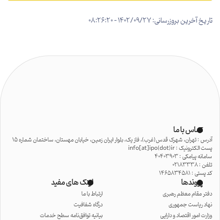
تاریخ آخرین بروزرسانی: 1402/09/27 - 08:26:20
تماس با ما
آدرس : تهران، شهرک قدس(غرب)، فاز یک، بلوار ایران زمین، خیابان مهستان، ساختمان شماره 15
پست الکترونیک : info[at]ipo(dot)ir
سامانه پیامکی : 40403903
تلفن : 02183338
کد پستی : 1465834581
پیوندها
لینک های مفید
دفتر مقام معظم رهبری
ارتباط با ما
نهاد ریاست جمهوری
درگاه شفافیت
وزارت امور اقتصاد و دارایی
بیانیه توافق‌نامه سطح خدمات