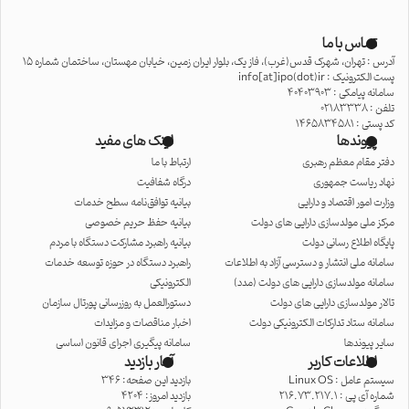
تماس با ما
آدرس : تهران، شهرک قدس(غرب)، فاز یک، بلوار ایران زمین، خیابان مهستان، ساختمان شماره 15
پست الکترونیک : info[at]ipo(dot)ir
سامانه پیامکی : 40403903
تلفن : 02183338
کد پستی : 1465834581
پیوندها
لینک های مفید
دفتر مقام معظم رهبری
ارتباط با ما
نهاد ریاست جمهوری
درگاه شفافیت
وزارت امور اقتصاد و دارایی
بیانیه توافق‌نامه سطح خدمات
مرکز ملی مولدسازی دارایی های دولت
بیانیه حفظ حریم خصوصی
پایگاه اطلاع رسانی دولت
بیانیه راهبرد مشارکت دستگاه با مردم
سامانه ملی انتشار و دسترسی آزاد به اطلاعات
راهبرد دستگاه در حوزه توسعه خدمات
سامانه مولدسازی دارایی های دولت (مدد)
الکترونیکی
تالار مولدسازی دارایی های دولت
دستورالعمل به روزرسانی پورتال سازمان
سامانه ستاد تدارکات الکترونیکی دولت
اخبار مناقصات و مزایدات
سایر پیوندها
سامانه پیگیری اجرای قانون اساسی
اطلاعات کاربر
آمار بازدید
سیستم عامل :
Linux OS
بازدید این صفحه: 346
شماره آی پی :
216.73.217.1
بازدید امروز: 4204