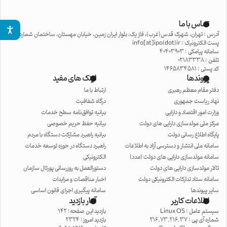
تماس با ما
آدرس : تهران، شهرک قدس(غرب)، فاز یک، بلوار ایران زمین، خیابان مهستان، ساختمان شماره 15
پست الکترونیک : info[at]ipo(dot)ir
سامانه پیامکی : 40403903
تلفن : 02183338
کد پستی : 1465834581
پیوندها
لینک های مفید
دفتر مقام معظم رهبری
ارتباط با ما
نهاد ریاست جمهوری
درگاه شفافیت
وزارت امور اقتصاد و دارایی
بیانیه توافق‌نامه سطح خدمات
مرکز ملی مولدسازی دارایی های دولت
بیانیه حفظ حریم خصوصی
پایگاه اطلاع رسانی دولت
بیانیه راهبرد مشارکت دستگاه با مردم
سامانه ملی انتشار و دسترسی آزاد به اطلاعات
راهبرد دستگاه در حوزه توسعه خدمات
سامانه مولدسازی دارایی های دولت (مدد)
الکترونیکی
تالار مولدسازی دارایی های دولت
دستورالعمل به روزرسانی پورتال سازمان
سامانه ستاد تدارکات الکترونیکی دولت
اخبار مناقصات و مزایدات
سایر پیوندها
سامانه پیگیری اجرای قانون اساسی
اطلاعات کاربر
آمار بازدید
سیستم عامل :
Linux OS
بازدید این صفحه: 142
شماره آی پی :
216.73.216.37
بازدید امروز: 2324