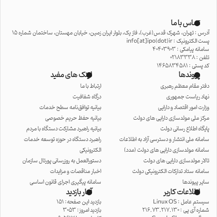
تماس با ما
آدرس : تهران، شهرک قدس(غرب)، فاز یک، بلوار ایران زمین، خیابان مهستان، ساختمان شماره 15
پست الکترونیک : info[at]ipo(dot)ir
سامانه پیامکی : 40403903
تلفن : 02183338
کد پستی : 1465834581
پیوندها
لینک های مفید
دفتر مقام معظم رهبری
ارتباط با ما
نهاد ریاست جمهوری
درگاه شفافیت
وزارت امور اقتصاد و دارایی
بیانیه توافق‌نامه سطح خدمات
مرکز ملی مولدسازی دارایی های دولت
بیانیه حفظ حریم خصوصی
پایگاه اطلاع رسانی دولت
بیانیه راهبرد مشارکت دستگاه با مردم
سامانه ملی انتشار و دسترسی آزاد به اطلاعات
راهبرد دستگاه در حوزه توسعه خدمات
سامانه مولدسازی دارایی های دولت (مدد)
الکترونیکی
تالار مولدسازی دارایی های دولت
دستورالعمل به روزرسانی پورتال سازمان
سامانه ستاد تدارکات الکترونیکی دولت
اخبار مناقصات و مزایدات
سایر پیوندها
سامانه پیگیری اجرای قانون اساسی
اطلاعات کاربر
آمار بازدید
سیستم عامل :
Linux OS
بازدید این صفحه: 151
شماره آی پی :
216.73.217.130
بازدید امروز: 3053