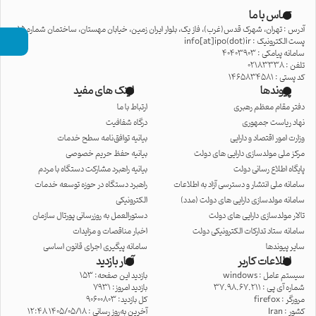
تماس با ما
آدرس : تهران، شهرک قدس(غرب)، فاز یک، بلوار ایران زمین، خیابان مهستان، ساختمان شماره 15
پست الکترونیک : info[at]ipo(dot)ir
سامانه پیامکی : 40403903
تلفن : 02183338
کد پستی : 1465834581
پیوندها
لینک های مفید
دفتر مقام معظم رهبری
ارتباط با ما
نهاد ریاست جمهوری
درگاه شفافیت
وزارت امور اقتصاد و دارایی
بیانیه توافق‌نامه سطح خدمات
مرکز ملی مولدسازی دارایی های دولت
بیانیه حفظ حریم خصوصی
پایگاه اطلاع رسانی دولت
بیانیه راهبرد مشارکت دستگاه با مردم
سامانه ملی انتشار و دسترسی آزاد به اطلاعات
راهبرد دستگاه در حوزه توسعه خدمات
سامانه مولدسازی دارایی های دولت (مدد)
الکترونیکی
تالار مولدسازی دارایی های دولت
دستورالعمل به روزرسانی پورتال سازمان
سامانه ستاد تدارکات الکترونیکی دولت
اخبار مناقصات و مزایدات
سایر پیوندها
سامانه پیگیری اجرای قانون اساسی
اطلاعات کاربر
آمار بازدید
سیستم عامل :
windows
بازدید این صفحه: 153
شماره آی پی :
37.98.67.211
بازدید امروز: 7931
مرورگر :
firefox
کل بازدید: 90600803
کشور :
Iran
آخرین به‌روز رسانی : 1405/05/18 12:48