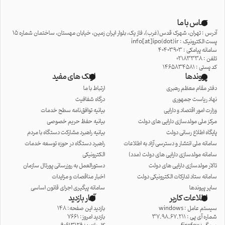
تماس با ما
آدرس : تهران، شهرک قدس(غرب)، فاز یک، بلوار ایران زمین، خیابان مهستان، ساختمان شماره 15
پست الکترونیک : info[at]ipo(dot)ir
سامانه پیامکی : 40403903
تلفن : 02183338
کد پستی : 1465834581
پیوندها
لینک های مفید
دفتر مقام معظم رهبری
ارتباط با ما
نهاد ریاست جمهوری
درگاه شفافیت
وزارت امور اقتصاد و دارایی
بیانیه توافق‌نامه سطح خدمات
مرکز ملی مولدسازی دارایی های دولت
بیانیه حفظ حریم خصوصی
پایگاه اطلاع رسانی دولت
بیانیه راهبرد مشارکت دستگاه با مردم
سامانه ملی انتشار و دسترسی آزاد به اطلاعات
راهبرد دستگاه در حوزه توسعه خدمات
سامانه مولدسازی دارایی های دولت (مدد)
الکترونیکی
تالار مولدسازی دارایی های دولت
دستورالعمل به روزرسانی پورتال سازمان
سامانه ستاد تدارکات الکترونیکی دولت
اخبار مناقصات و مزایدات
سایر پیوندها
سامانه پیگیری اجرای قانون اساسی
اطلاعات کاربر
آمار بازدید
سیستم عامل :
windows
بازدید این صفحه: 148
شماره آی پی :
37.98.67.211
بازدید امروز: 7661