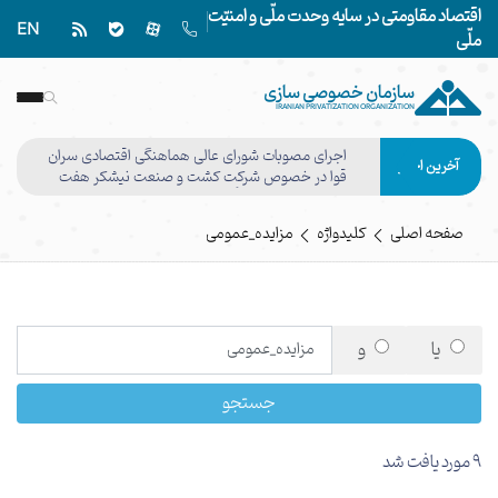
اقتصاد مقاومتی در سایه وحدت ملّی و امنیّت
EN
ملّی
سازمان خصوصی سازی
IRANIAN PRIVATIZATION ORGANIZATION
اجرای مصوبات شورای عالی هماهنگی اقتصادی سران
آخرین اخبار
قوا در خصوص شرکت کشت و صنعت نیشکر هفت
تپه وفق مصوبه هیأت واگذاری نهایی شد
صفحه اصلی
کلیدواژه
مزایده_عمومی
یا
و
جستجو
9 مورد یافت شد