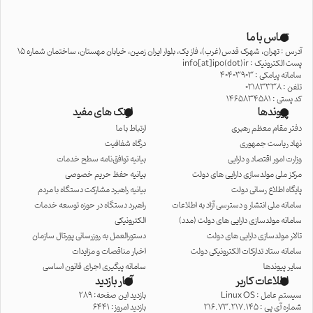
تماس با ما
آدرس : تهران، شهرک قدس(غرب)، فاز یک، بلوار ایران زمین، خیابان مهستان، ساختمان شماره 15
پست الکترونیک : info[at]ipo(dot)ir
سامانه پیامکی : 40403903
تلفن : 02183338
کد پستی : 1465834581
پیوندها
لینک های مفید
دفتر مقام معظم رهبری
ارتباط با ما
نهاد ریاست جمهوری
درگاه شفافیت
وزارت امور اقتصاد و دارایی
بیانیه توافق‌نامه سطح خدمات
مرکز ملی مولدسازی دارایی های دولت
بیانیه حفظ حریم خصوصی
پایگاه اطلاع رسانی دولت
بیانیه راهبرد مشارکت دستگاه با مردم
سامانه ملی انتشار و دسترسی آزاد به اطلاعات
راهبرد دستگاه در حوزه توسعه خدمات
سامانه مولدسازی دارایی های دولت (مدد)
الکترونیکی
تالار مولدسازی دارایی های دولت
دستورالعمل به روزرسانی پورتال سازمان
سامانه ستاد تدارکات الکترونیکی دولت
اخبار مناقصات و مزایدات
سایر پیوندها
سامانه پیگیری اجرای قانون اساسی
اطلاعات کاربر
آمار بازدید
سیستم عامل :
Linux OS
بازدید این صفحه: 289
شماره آی پی :
216.73.217.145
بازدید امروز: 6441