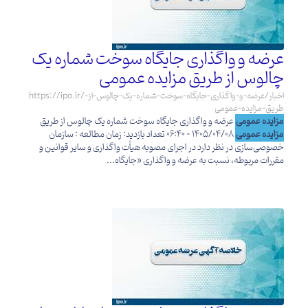
عرضه و واگذاری جایگاه سوخت شماره یک
چالوس از طریق مزایده عمومی
https://ipo.ir/اخبار/عرضه-و-واگذاری-جایگاه-سوخت-شماره-یک-چالوس-از-
طریق-مزایده-عمومی
مزایده عمومی
عرضه و واگذاری جایگاه سوخت شماره یک چالوس از طریق
مزایده عمومی
1405/04/08 - 06:40 تعداد بازدید: زمان مطالعه : سازمان
خصوصی‌سازی در نظر دارد در اجرای مصوبه هیأت واگذاری و سایر قوانین و
مقررات مربوطه، نسبت به عرضه و واگذاری «جایگاه...