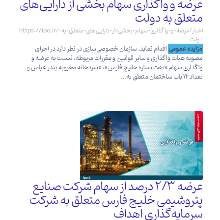
عرضه و واگذاری سهام بخشی از دارایی‌های
متعلق به دولت
https://ipo.ir/اخبار/عرضه-و-واگذاری-سهام-بخشی-از-دارایی‌های-متعلق-به-
دولت
مزایده عمومی
اقدام نماید. سازمان خصوصی‌سازی در نظر دارد در اجرای
مصوبه هیات واگذاری و سایر قوانین و مقررات مربوطه، نسبت به عرضه و
واگذاری سهام «نفت ستاره خلیج فارس»، «سردخانه مخروبه بندر عباس و
تعداد 14 باب ساختمان متعلق به...
عرضه 2/3 درصد از سهام شرکت صنایع
پتروشیمی خلیج فارس متعلق به شرکت
سرمایه‌گذاری اهداف