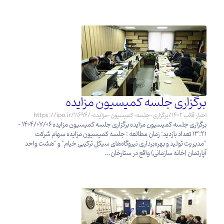
برگزاری جلسه کمیسیون مزایده
https://ipo.ir/اخبار قالب 1402/برگزاری-جلسه-کمیسیون-مزایده-/11694
برگزاری جلسه کمیسیون مزایده برگزاری جلسه کمیسیون مزایده 1404/07/06 -
13:21 تعداد بازدید: زمان مطالعه : جلسه کمیسیون مزایده سهام شرکت
"مدیریت تولید و بهره‌‏برداری نیروگاه‌های سیکل ترکیبی خیام" و "هشت واحد
آپارتمان (خانه سازمانی) واقع در ستارخان...