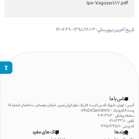
Ipo-Vagozari87.pdf
تاریخ آخرین بروزرسانی: 1398/12/03 - 14:06:29
تماس با ما
آدرس : تهران، شهرک قدس(غرب)، فاز یک، بلوار ایران زمین، خیابان مهستان، ساختمان شماره 15
پست الکترونیک : info[at]ipo(dot)ir
سامانه پیامکی : 40403903
تلفن : 02183338
کد پستی : 1465834581
پیوندها
لینک های مفید