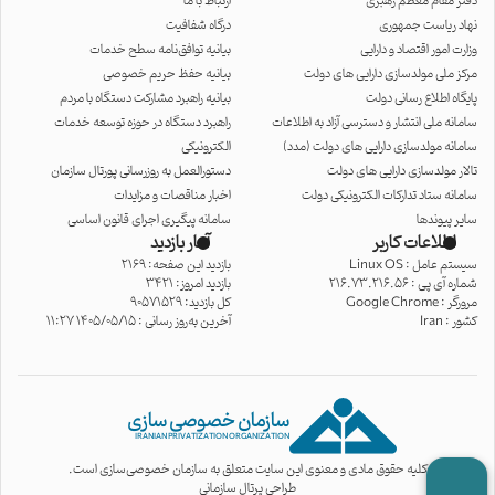
دفتر مقام معظم رهبری
ارتباط با ما
نهاد ریاست جمهوری
درگاه شفافیت
وزارت امور اقتصاد و دارایی
بیانیه توافق‌نامه سطح خدمات
مرکز ملی مولدسازی دارایی های دولت
بیانیه حفظ حریم خصوصی
پایگاه اطلاع رسانی دولت
بیانیه راهبرد مشارکت دستگاه با مردم
سامانه ملی انتشار و دسترسی آزاد به اطلاعات
راهبرد دستگاه در حوزه توسعه خدمات
سامانه مولدسازی دارایی های دولت (مدد)
الکترونیکی
تالار مولدسازی دارایی های دولت
دستورالعمل به روزرسانی پورتال سازمان
سامانه ستاد تدارکات الکترونیکی دولت
اخبار مناقصات و مزایدات
سایر پیوندها
سامانه پیگیری اجرای قانون اساسی
اطلاعات کاربر
آمار بازدید
سیستم عامل :
Linux OS
بازدید این صفحه: 2169
شماره آی پی :
216.73.216.56
بازدید امروز: 3421
مرورگر :
Google Chrome
کل بازدید: 90571529
کشور :
Iran
آخرین به‌روز رسانی : 1405/05/15 11:27
سازمان خصوصی سازی
IRANIAN PRIVATIZATION ORGANIZATION
کلیه حقوق مادی و معنوی این سایت متعلق به سازمان خصوصی‌سازی است.
طراحی پرتال سازمانی