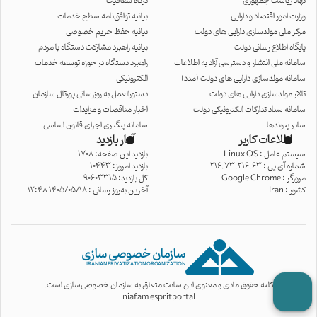
نهاد ریاست جمهوری
درگاه شفافیت
وزارت امور اقتصاد و دارایی
بیانیه توافق‌نامه سطح خدمات
مرکز ملی مولدسازی دارایی های دولت
بیانیه حفظ حریم خصوصی
پایگاه اطلاع رسانی دولت
بیانیه راهبرد مشارکت دستگاه با مردم
سامانه ملی انتشار و دسترسی آزاد به اطلاعات
راهبرد دستگاه در حوزه توسعه خدمات
سامانه مولدسازی دارایی های دولت (مدد)
الکترونیکی
تالار مولدسازی دارایی های دولت
دستورالعمل به روزرسانی پورتال سازمان
سامانه ستاد تدارکات الکترونیکی دولت
اخبار مناقصات و مزایدات
سایر پیوندها
سامانه پیگیری اجرای قانون اساسی
اطلاعات کاربر
آمار بازدید
سیستم عامل :
Linux OS
بازدید این صفحه: 1708
شماره آی پی :
216.73.216.63
بازدید امروز: 10443
مرورگر :
Google Chrome
کل بازدید: 90603315
کشور :
Iran
آخرین به‌روز رسانی : 1405/05/18 12:48
سازمان خصوصی سازی
IRANIAN PRIVATIZATION ORGANIZATION
کلیه حقوق مادی و معنوی این سایت متعلق به سازمان خصوصی‌سازی است.
niafam espritportal