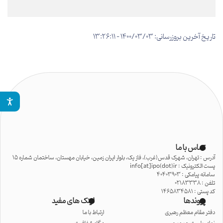
تاریخ آخرین بروزرسانی: 1400/03/03 - 13:26:11
تماس با ما
آدرس : تهران، شهرک قدس(غرب)، فاز یک، بلوار ایران زمین، خیابان مهستان، ساختمان شماره 15
پست الکترونیک : info[at]ipo(dot)ir
سامانه پیامکی : 40403903
تلفن : 02183338
کد پستی : 1465834581
پیوندها
لینک های مفید
دفتر مقام معظم رهبری
ارتباط با ما