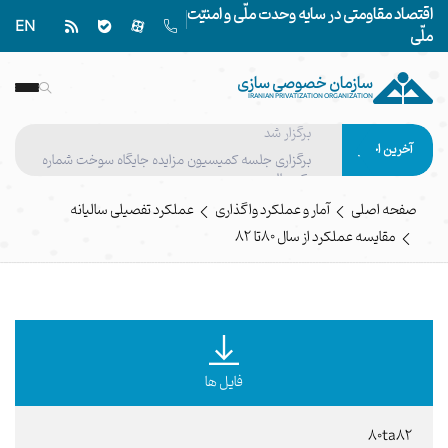
اقتصاد مقاومتی در سایه وحدت ملّی و امنیّت
EN
ملّی
سازمان خصوصی سازی
هفتاد و یکمین جلسه کارگروه تخصصی هیأت واگذاری
IRANIAN PRIVATIZATION ORGANIZATION
برگزار شد
برگزاری جلسه کمیسیون مزایده جایگاه سوخت شماره
آخرین اخبار
یک چالوس
صفحه اصلی
آمار و عملکرد واگذاری
عملکرد تفصیلی سالیانه
مقایسه عملکرد از سال 80تا 82
فایل ها
80ta82