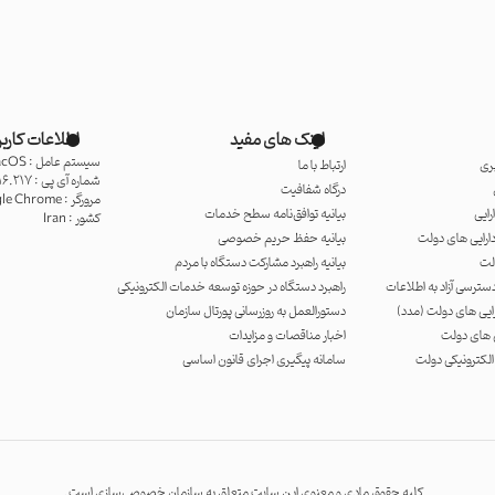
لینک های مفید
اطلاعات کاربر
سیستم عامل :
cOS
ری
ارتباط با ما
شماره آی پی :
16.217
درگاه شفافیت
مرورگر :
le Chrome
رایی
بیانیه توافق‌نامه سطح خدمات
کشور :
Iran
ارایی های دولت
بیانیه حفظ حریم خصوصی
ولت
بیانیه راهبرد مشارکت دستگاه با مردم
دسترسی آزاد به اطلاعات
راهبرد دستگاه در حوزه توسعه خدمات الکترونیکی
ایی های دولت (مدد)
دستورالعمل به روزرسانی پورتال سازمان
ی های دولت
اخبار مناقصات و مزایدات
الکترونیکی دولت
سامانه پیگیری اجرای قانون اساسی
کلیه حقوق مادی و معنوی این سایت متعلق به سازمان خصوصی‌سازی است.