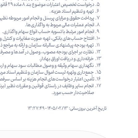
درخواست تخصیص اعتبارات موضوع بند ۸ ماده ۲۹ قانون اجرای سیاست‌های كلی اصل(۴۴) از خزانه‌داری کل و مبادله موافقت‌نامه‌های لازم.
تهیه و تنظیم اسناد هزینه.
پرداخت حقوق و مزایای پرسنل و انجام امور مربوطه نظیر 
انجام عملیات مالی مربوط به واگذاری‌ها.
انجام امور مرتبط با تسویه حساب انواع سهام واگذاری.
افتتاح حساب‌های بانکی، تهیه صورت مغایرات و کنترل و 
تهیه بودجه پیشنهادی سالیانه سازمان و ارائه به مراجع ذ
نظارت بر اجرای بودجه مصوب، وصول در آمدها و مصرف 
خزانه‌داری و دریافت اوراق بهادار.
نگهداری سهام وثیقه و وصول مطالبات سود سهام و ارسال 
جمع‌داری وتهیه لیست اموال سازمان و تنظیم اسناد مربوط
تأمین اعتبار درخواست‌های انجام هزینه بر اساس سرفصل‌
انجام سایر وظایف در راستای قوانین و مقررات نظیر (بر
صلاحیت‌دار حسب مورد.
تاریخ آخرین بروزرسانی: 1405/02/13 - 13:27:49