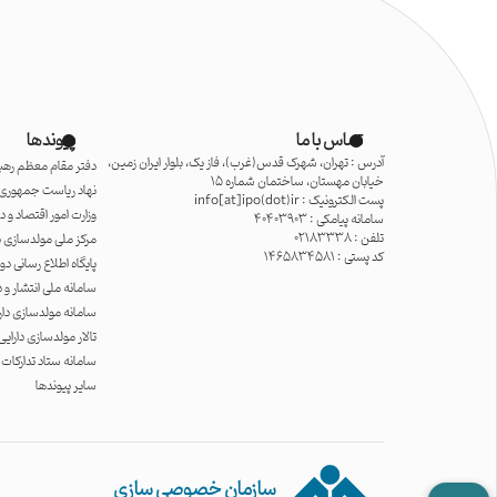
تماس با ما
پیوندها
آدرس : تهران، شهرک قدس(غرب)، فاز یک، بلوار ایران زمین،
دفتر مقام معظم رهب
خیابان مهستان، ساختمان شماره 15
نهاد ریاست جمهوری
پست الکترونیک : info[at]ipo(dot)ir
وزارت امور اقتصاد و دا
سامانه پیامکی : 40403903
تلفن : 02183338
مرکز ملی مولدسازی د
کد پستی : 1465834581
پایگاه اطلاع رسانی د
سامانه ملی انتشار و 
سامانه مولدسازی دار
تالار مولدسازی دارای
سامانه ستاد تدارکات 
سایر پیوندها
سازمان خصوصی سازی