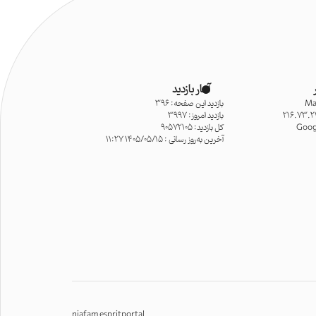
آمار بازدید
Ma
بازدید این صفحه: 396
216.73.2
بازدید امروز: 3997
Goog
کل بازدید: 90572105
آخرین به‌روز رسانی : 1405/05/15 11:27
niafam espritportal