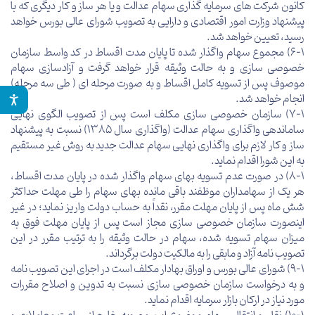
کانون شرکت های سرمایه گذاری سهام عدالت و یا هر ساز و کار دیگری که با
پیشنهاد وزارت امور اقتصادی و دارایی به تصویب شورای عالی بورس خواهد
رسید، تعیین خواهد شد.
6-1) مجموع سهام واگذار شده تا پایان مدت اقساط در کد واسط سازمان
خصوصی سازی و به حالت وثیقه قرار خواهد گرفت و آزادسازی سهام
موصوف پس از تسویه کامل اقساط و به صورت مرحله ای ( طی سه مرحله)
انجام خواهد شد.
7-1) سازمان خصوصی سازی مکلف است پس از تصویب الگوی نهایی
ساماندهی واگذاری سهام عدالت (واگذاری سال 1385) نسبت به پیشنهاد
ساز و کار لازم برای واگذاری نهایی سهام عدالت جدید به روش غیر مستقیم
به این شورا اقدام نماید.
8-1) در صورت عدم تسویه بهای سهام واگذار شده در پایان مدت اقساط،
هر یک از سهامداران موظفند باقی مانده بهای سهام را طی مهلت حداکثر
شش ماه پس از پایان مهلت مقرر، نقداً به حساب دولت واریز نماید؛ در غیر
اینصورت سازمان خصوصی سازی مجاز است پس از پایان مهلت فوق به
میزان سهام تسویه شده، سهام در حالت وثیقه را به ترتیب مقرر در این
تصویب نامه آزاد و مابقی را به مالکیت دولت برگرداند.
9-1) شورای عالی بورس و اوراق بهادار مکلف است در اجرای این تصویب نامه
و به درخواست سازمان خصوصی سازی نسبت به تدوین و اصلاح مقررات
مورد نیاز در ارکان بازار سرمایه اقدام نماید.