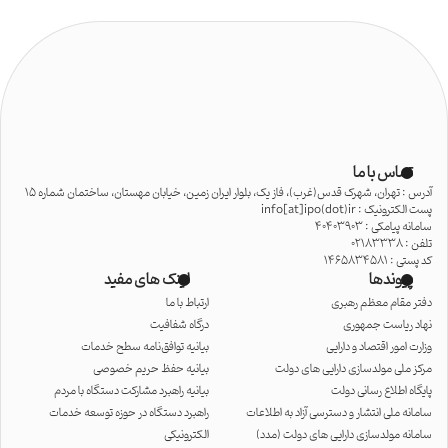
تماس با ما
آدرس : تهران، شهرک قدس(غرب)، فاز یک، بلوار ایران زمین، خیابان مهستان، ساختمان شماره 15
پست الکترونیک : info[at]ipo(dot)ir
سامانه پیامکی : 40403903
تلفن : 02183338
کد پستی : 1465834581
پیوندها
لینک های مفید
دفتر مقام معظم رهبری
ارتباط با ما
نهاد ریاست جمهوری
درگاه شفافیت
وزارت امور اقتصاد و دارایی
بیانیه توافق‌نامه سطح خدمات
مرکز ملی مولدسازی دارایی های دولت
بیانیه حفظ حریم خصوصی
پایگاه اطلاع رسانی دولت
بیانیه راهبرد مشارکت دستگاه با مردم
سامانه ملی انتشار و دسترسی آزاد به اطلاعات
راهبرد دستگاه در حوزه توسعه خدمات
سامانه مولدسازی دارایی های دولت (مدد)
الکترونیکی