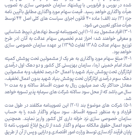
شده در بورس و فرابورس با پیشنهاد سازمان خصوصی سازی به تصویب
هیأت واگذاری خواهد رسید. قیمت سهام مورد واگذاری مطابق با آیین نامه
جزء (3) بند (الف) ماده 40 قانون اجرای سیاست های کلی اصل 44 توسط
هیأت مذکور تعیین می شود.
3-1) افراد مشمول بند (1-1) این تصویبنامه توسط نهادهای ذیربط شناسایی
و معرفی خواهند شد؛ احراز عدم تخصیص سهام عدالت به آنان (در طرح
توزیع سهام عدالت 1385 لغایت 1395) بر عهده سازمان خصوصی سازی
خواهد بود.
4-1) مبلغ سهام مورد واگذاری به هر یک از مشمولین تحت پوشش کمیته
امداد امام خمینی (ره)، سازمان بهزیستی کل کشور و دو دهک اول درآمدی
ایثارگران تحت پوشش بنیاد شهید با اعمال 50 درصد تخفیف و به مشمولین
دهک سوم درآمدی ایثارگران تحت پوشش بنیاد شهید بدون اعمال تخفیف،
معادل حداکثر یک صد میلیون ریال به صورت اقساط سالانه و به مدت 10
سال می باشد که از محل سود سالانه شرکت های سرمایه پذیر تسویه خواهد
شد.
5-1) شرکت های موضوع بند (1-2) این تصویبنامه مکلفند در طول مدت
قرارداد و به منظور تسویه اقساط، سود سهام واگذار شده را به حساب
سازمان خصوصی سازی نزد خزانه داری کل کشور واریز نمایند. همچنین
نحوه اعمال حقوق مالکانه سهام و اگذار شده از تاریخ ابلاغ تصویب نامه تا
پایان فرآیند آزادسازی توسط وزارت امور اقتصادی و دارایی و پس از آن از طریق