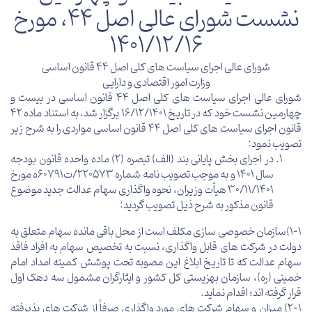
نشست شورای عالی اصل 44، مورخ
1401/12/16
شورای عالی اجرای سیاست های کلی اصل 44 قانون اساسی
وزارت امور اقتصادی و دارایی
شورای عالی اجرای سیاست های کلی اصل 44 قانون اساسی در بیست و
چهارمین نشست خود که در تاریخ 16/12/1401 برگزار شد، به استناد ماده 42
قانون اجرای سیاست های کلی اصل 44 قانون اساسی مواردی را به شرح زیر
تصویب نمود:
در اجرای بخش پایانی بند (الف) تبصره (2) ماده واحده قانون بودجه
سال 1401 و به موجب تصویب نامه شماره 220573/ت60791ه مورخ
30/11/1401 هیأت وزیران، نحوه واگذاری سهام عدالت جدید موضوع
قانون مذکور به شرح ذیل تصویب گردید:
1-1)سازمان خصوصی سازی مکلف است از محل باقی مانده سهام متعلق به
دولت در شرکت های قابل واگذاری، نسبت به تخصیص سهام به افراد فاقد
سهام عدالت که تا تاریخ ابلاغ این مصوبه تحت پوشش کمیته امداد امام
خمینی (ره)، سازمان بهزیستی کل کشور و ایثارگران مشمول سه دهک اول
قرار گرفته اند؛ اقدام نماید.
2-1) میزان و سهام شرکت های مورد واگذاری صرفاً از شرکت های پذیرفته