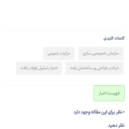
کلمات کلیدی
سازمان_خصوصی_سازی
مزایده_عمومی
شرکت_طراحی_و_ساختمان_نفت
احیاء_استیل_فولاد_بافت
فهرست اخبار
0 نظر برای این مقاله وجود دارد
نظر دهید