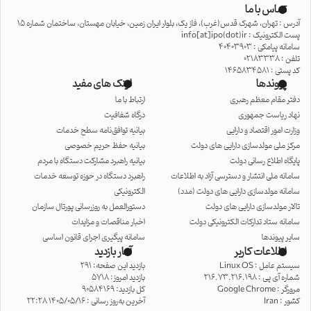
تماس با ما
آدرس : تهران، شهرک قدس(غرب)، فاز یک، بلوار ایران زمین، خیابان مهستان، ساختمان شماره 15
پست الکترونیک : info[at]ipo(dot)ir
سامانه پیامکی : 40403903
تلفن : 02183338
کد پستی : 1465834581
پیوندها
لینک های مفید
دفتر مقام معظم رهبری
ارتباط با ما
نهاد ریاست جمهوری
درگاه شفافیت
وزارت امور اقتصاد و دارایی
بیانیه توافق‌نامه سطح خدمات
مرکز ملی مولدسازی دارایی های دولت
بیانیه حفظ حریم خصوصی
پایگاه اطلاع رسانی دولت
بیانیه راهبرد مشارکت دستگاه با مردم
سامانه ملی انتشار و دسترسی آزاد به اطلاعات
راهبرد دستگاه در حوزه توسعه خدمات
سامانه مولدسازی دارایی های دولت (مدد)
الکترونیکی
تالار مولدسازی دارایی های دولت
دستورالعمل به روزرسانی پورتال سازمان
سامانه ستاد تدارکات الکترونیکی دولت
اخبار مناقصات و مزایدات
سایر پیوندها
سامانه پیگیری اجرای قانون اساسی
اطلاعات کاربر
آمار بازدید
سیستم عامل :
Linux OS
بازدید این صفحه: 291
شماره آی پی :
216.73.216.198
بازدید امروز: 5718
مرورگر :
Google Chrome
کل بازدید: 90584169
کشور :
Iran
آخرین به‌روز رسانی : 1405/05/16 22:28