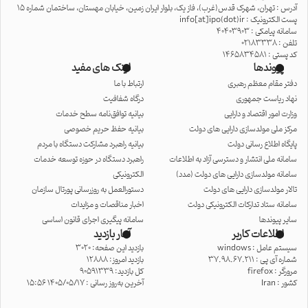
آدرس : تهران، شهرک قدس(غرب)، فاز یک، بلوار ایران زمین، خیابان مهستان، ساختمان شماره 15
پست الکترونیک : info[at]ipo(dot)ir
سامانه پیامکی : 40403903
تلفن : 02183338
کد پستی : 1465834581
پیوندها
لینک های مفید
دفتر مقام معظم رهبری
ارتباط با ما
نهاد ریاست جمهوری
درگاه شفافیت
وزارت امور اقتصاد و دارایی
بیانیه توافق‌نامه سطح خدمات
مرکز ملی مولدسازی دارایی های دولت
بیانیه حفظ حریم خصوصی
پایگاه اطلاع رسانی دولت
بیانیه راهبرد مشارکت دستگاه با مردم
سامانه ملی انتشار و دسترسی آزاد به اطلاعات
راهبرد دستگاه در حوزه توسعه خدمات
سامانه مولدسازی دارایی های دولت (مدد)
الکترونیکی
تالار مولدسازی دارایی های دولت
دستورالعمل به روزرسانی پورتال سازمان
سامانه ستاد تدارکات الکترونیکی دولت
اخبار مناقصات و مزایدات
سایر پیوندها
سامانه پیگیری اجرای قانون اساسی
اطلاعات کاربر
آمار بازدید
سیستم عامل :
windows
بازدید این صفحه: 3020
شماره آی پی :
37.98.67.211
بازدید امروز: 12888
مرورگر :
firefox
کل بازدید: 90591339
کشور :
Iran
آخرین به‌روز رسانی : 1405/05/17 15:56