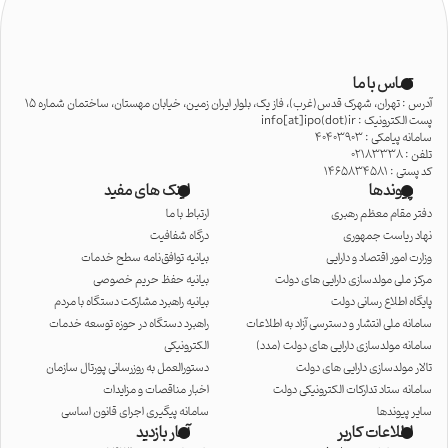
تماس با ما
آدرس : تهران، شهرک قدس(غرب)، فاز یک، بلوار ایران زمین، خیابان مهستان، ساختمان شماره 15
پست الکترونیک : info[at]ipo(dot)ir
سامانه پیامکی : 40403903
تلفن : 02183338
کد پستی : 1465834581
پیوندها
لینک های مفید
دفتر مقام معظم رهبری
ارتباط با ما
نهاد ریاست جمهوری
درگاه شفافیت
وزارت امور اقتصاد و دارایی
بیانیه توافق‌نامه سطح خدمات
مرکز ملی مولدسازی دارایی های دولت
بیانیه حفظ حریم خصوصی
پایگاه اطلاع رسانی دولت
بیانیه راهبرد مشارکت دستگاه با مردم
سامانه ملی انتشار و دسترسی آزاد به اطلاعات
راهبرد دستگاه در حوزه توسعه خدمات
سامانه مولدسازی دارایی های دولت (مدد)
الکترونیکی
تالار مولدسازی دارایی های دولت
دستورالعمل به روزرسانی پورتال سازمان
سامانه ستاد تدارکات الکترونیکی دولت
اخبار مناقصات و مزایدات
سایر پیوندها
سامانه پیگیری اجرای قانون اساسی
اطلاعات کاربر
آمار بازدید