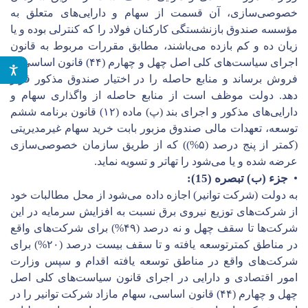
خصوصی‌سازی، آن قسمت از سهام و دارایی‌های متعلق به
مؤسسه صندوق بازنشستگی کارکنان فولاد را که کنترلی بوده و یا
زیان ده و کم بازده می‌باشند، مطابق مقررات مربوط به قانون
اجرای سیاست‌های کلی اصل چهل و چهارم (۴۴) قانون اساسی به
فروش برساند و منابع حاصله را در اختیار صندوق مذکور قرار
دهد. دولت موظف است از منابع حاصله از واگذاری سهام و
دارایی‌های مذکور و اجرای بند (پ) ماده (۱۲) قانون برنامه ششم
توسعه، تعهدات مالی صندوق مزبور بابت خرید سهام غیرمدیریتی
(کمتر از پنج درصد (۵%)) که از طریق سازمان خصوصی‌سازی
عرضه شده و یا می‌شود را تهاتر و تسویه نماید.
•
جزء (ب) تبصره (15):
به دولت (شرکت توانیر) اجازه داده می‌شود از محل مطالبات خود
از شرکت‌های توزیع نیروی برق نسبت به افزایش سرمایه در این
شرکت‌ها تا سقف چهل و نه درصد (۴۹%) برای شرکت‌های واقع
در مناطق کمترتوسعه یافته و تا سقف بیست درصد (۲۰%) برای
شرکت‌های واقع در مناطق توسعه یافته اقدام و سپس وزارت
امور اقتصادی و دارایی در اجرای قانون سیاست‌های کلی اصل
چهل و چهارم (۴۴) قانون اساسی، سهام مازاد شرکت توانیر را در