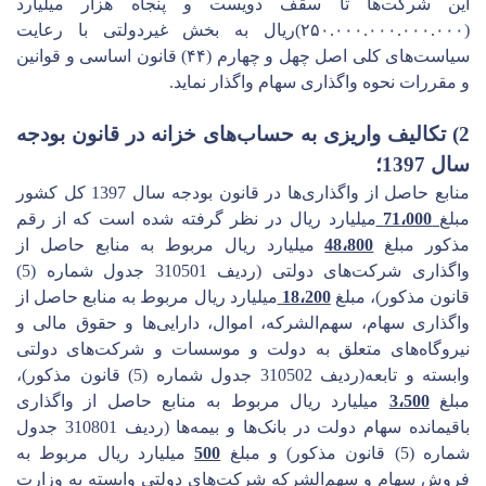
این شرکت‌ها تا سقف دویست و پنجاه هزار میلیارد
(۲۵۰.۰۰۰.۰۰۰.۰۰۰.۰۰۰)ریال به بخش غیردولتی با رعایت
سیاست‌های کلی اصل چهل و چهارم (۴۴) قانون اساسی و قوانین
و مقررات نحوه واگذاری سهام واگذار نماید.
2) تکالیف واریزی به حساب‌های خزانه در قانون بودجه
سال 1397؛
منابع حاصل از واگذاری‌ها در قانون بودجه سال 1397 کل کشور
مبلغ
71،000
میلیارد ریال در نظر گرفته شده است که از رقم
مذکور مبلغ
48،800
میلیارد ریال مربوط به منابع حاصل از
واگذاری شرکت‌های دولتی (ردیف 310501 جدول شماره (5)
قانون مذکور)، مبلغ
18،200
میلیارد ریال مربوط به منابع حاصل از
واگذاری سهام، سهم‌الشرکه، اموال، دارایی‌ها و حقوق مالی و
نیروگاه‌های متعلق به دولت و موسسات و شرکت‌های دولتی
وابسته و تابعه(ردیف 310502 جدول شماره (5) قانون مذکور)،
مبلغ
3،500
میلیارد ریال مربوط به منابع حاصل از واگذاری
باقیمانده سهام دولت در بانک‌ها و بیمه‌ها (ردیف 310801 جدول
شماره (5) قانون مذکور) و مبلغ
500
میلیارد ریال مربوط به
فروش سهام و سهم‌الشرکه شرکت‌های دولتی وابسته به وزارت