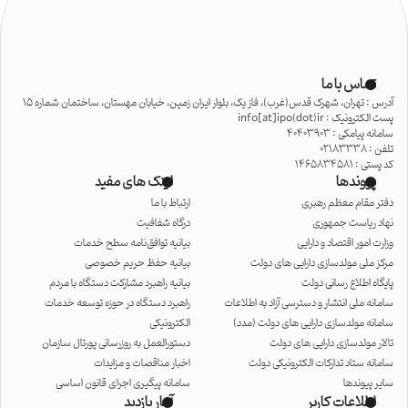
تماس با ما
آدرس : تهران، شهرک قدس(غرب)، فاز یک، بلوار ایران زمین، خیابان مهستان، ساختمان شماره 15
پست الکترونیک : info[at]ipo(dot)ir
سامانه پیامکی : 40403903
تلفن : 02183338
کد پستی : 1465834581
پیوندها
لینک های مفید
دفتر مقام معظم رهبری
ارتباط با ما
نهاد ریاست جمهوری
درگاه شفافیت
وزارت امور اقتصاد و دارایی
بیانیه توافق‌نامه سطح خدمات
مرکز ملی مولدسازی دارایی های دولت
بیانیه حفظ حریم خصوصی
پایگاه اطلاع رسانی دولت
بیانیه راهبرد مشارکت دستگاه با مردم
سامانه ملی انتشار و دسترسی آزاد به اطلاعات
راهبرد دستگاه در حوزه توسعه خدمات
سامانه مولدسازی دارایی های دولت (مدد)
الکترونیکی
تالار مولدسازی دارایی های دولت
دستورالعمل به روزرسانی پورتال سازمان
سامانه ستاد تدارکات الکترونیکی دولت
اخبار مناقصات و مزایدات
سایر پیوندها
سامانه پیگیری اجرای قانون اساسی
اطلاعات کاربر
آمار بازدید