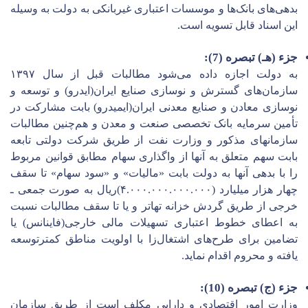
بدهی‌های بانک‌ها و موسسات اعتباری غیربانکی به دولت به وسیله
این اسناد قابل تسویه است.
جزء (هـ) تبصره (7):
به دولت اجازه داده می‌شود مطالبات قبل از سال ۱۳۹۷
سازمان‌های گسترش و نوسازی صنایع ایران(ایدرو) و توسعه و
نوسازی معادن و صنایع معدنی ایران(ایمیدرو) بابت مشارکت در
تأمین سرمایه بانک تخصصی صنعت و معدن و هم‌چنین مطالبات
سازمانهای مذکور و وزارت نفت از طریق شرکت دولتی تابعه
بابت سهم متعلق به آنها از واگذاری سهام مطابق قوانین مربوط
را با بدهی آنها به دولت بابت «مالیات» و «سود سهام» تا سقف
چهار هزار میلیارد (۴.۰۰۰.۰۰۰.۰۰۰.۰۰۰)ریال به صورت جمعی ـ
خرجی از طریق گردش خزانه تهاتر و یا تا سقف مطالبات نسبت
به اعطای خطوط اعتباری تسهیلات مالی خارجی(فاینانس) یا
تضامین برای طرح‌های اشتغال‌زا با اولویت مناطق کمترتوسعه
یافته و محروم اقدام نماید.
جزء (ج) تبصره (10):
وزارت امور اقتصادی و دارایی مکلف است از طریق سازمان