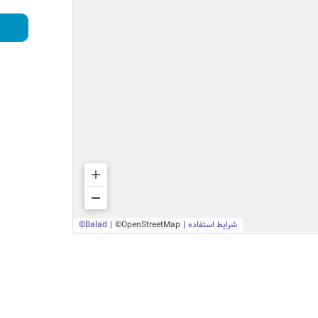
از مقررات مالی دولت
موادی از قانون اصلاح قانون معادن
موادی از قوانین برنامه توسعه
موادی از قانون رفع موانع تولید رقابت پذیرو ارتقای
نظام مالی کشور
آرشیو مصوبات هیات واگذاری
مصوبه مولد سازی دارایی های دولت
آیین نامه اجرایی مولدسازی دارایی های دولت
آمار و عملکرد واگذاری
گزارش تا تاریخ 1405/03/31
آمار سالیانه
عملکرد تفصیلی سالیانه
آرشیو اطلاعیه‌های ماده 23
درباره ما
تاریخچه
ساختار سازمان
اساسنامه
هیات عامل و معاونین
اطلاعات مدیران و کارکنان سازمان
شرح وظایف واحد های سازمانی