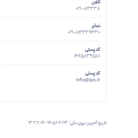
تلفن
021-83338
نمابر
021-83339330
کد پستی
1465834581
کد پستی
info@ipo.ir
تاریخ آخرین بروزرسانی: 1405/02/13 - 13:27:04