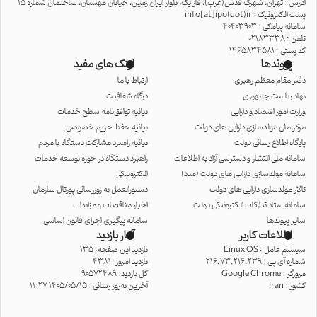
آدرس : تهران، شهرک قدس(غرب)، فاز یک، بلوار ایران زمین، خیابان مهستان، ساختمان شماره 15
پست الکترونیک : info[at]ipo(dot)ir
سامانه پیامکی : 40403903
تلفن : 02183338
کد پستی : 1465834581
پیوندها
لینک های مفید
دفتر مقام معظم رهبری
ارتباط با ما
نهاد ریاست جمهوری
درگاه شفافیت
وزارت امور اقتصاد و دارایی
بیانیه توافق‌نامه سطح خدمات
مرکز ملی مولدسازی دارایی های دولت
بیانیه حفظ حریم خصوصی
پایگاه اطلاع رسانی دولت
بیانیه راهبرد مشارکت دستگاه با مردم
سامانه ملی انتشار و دسترسی آزاد به اطلاعات
راهبرد دستگاه در حوزه توسعه خدمات
سامانه مولدسازی دارایی های دولت (مدد)
الکترونیکی
تالار مولدسازی دارایی های دولت
دستورالعمل به روزرسانی پورتال سازمان
سامانه ستاد تدارکات الکترونیکی دولت
اخبار مناقصات و مزایدات
سایر پیوندها
سامانه پیگیری اجرای قانون اساسی
اطلاعات کاربر
آمار بازدید
سیستم عامل :
Linux OS
بازدید این صفحه: 135
شماره آی پی :
216.73.216.239
بازدید امروز: 4381
مرورگر :
Google Chrome
کل بازدید: 90572489
کشور :
Iran
آخرین به‌روز رسانی : 1405/05/15 11:27