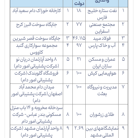
واگذاری
دولت
1
نفت ستاره خلیج
18
1
کارخانه خوراک دام سعید آباد
فارس
2
مجتمع صنعتی
77
2
جایگاه سوخت البرز کرج
اسفراین
3
فولاد میبد
46.115
3
جایگاه سوخت قصر شیرین
4
آب و خاک پارس
97
4
مجموعه سوارکاری گنبد
کاووس
5
عمران و مسکن
21
5
8 واحد آپارتمان دریان نو
سازان ایران
(شرکت پشتیبانی امور دام)
6
هواپیمایی کیش
100
6
فروشگاه گلوبندک(شرکت
پشتیبانی امور دام)
7
مدیریت و نیروگاه
100
7
میدان دام محمد آباد
بعثت
اصفهان(شرکت پشتیبانی امور
دام)
سردخانه مخروبه و 14 باب منزل
8
طلای زرشوران
100
8
مسکونی بندر عباس- شرکت
پشتیبانی امور دام
9
نمایشگاههای بین
2.69
9
8 واحد آپارتمان مشهد (شرکت
المللی مشهد
پشتیبانی امور دام)