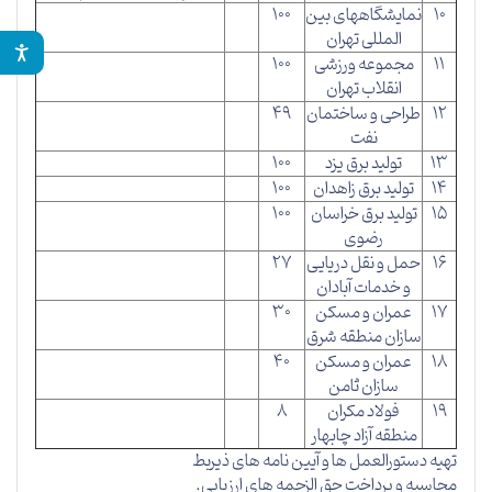
10
نمایشگاههای بین
100
المللی تهران
11
مجموعه ورزشی
100
انقلاب تهران
12
طراحی و ساختمان
49
نفت
13
تولید برق یزد
100
14
تولید برق زاهدان
100
15
تولید برق خراسان
100
رضوی
16
حمل و نقل دریایی
27
و خدمات آبادان
17
عمران و مسکن
30
سازان منطقه شرق
18
عمران و مسکن
40
سازان ثامن
19
فولاد مکران
8
منطقه آزاد چابهار
تهیه دستورالعمل ها و آیین نامه های ذیربط
محاسبه و پرداخت حق الزحمه های ارزیابی.