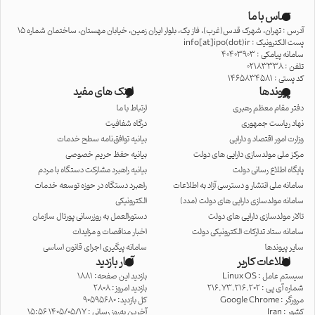
تماس با ما
آدرس : تهران، شهرک قدس(غرب)، فاز یک، بلوار ایران زمین، خیابان مهستان، ساختمان شماره 15
پست الکترونیک : info[at]ipo(dot)ir
سامانه پیامکی : 40403903
تلفن : 02183338
کد پستی : 1465834581
پیوندها
لینک های مفید
دفتر مقام معظم رهبری
ارتباط با ما
نهاد ریاست جمهوری
درگاه شفافیت
وزارت امور اقتصاد و دارایی
بیانیه توافق‌نامه سطح خدمات
مرکز ملی مولدسازی دارایی های دولت
بیانیه حفظ حریم خصوصی
پایگاه اطلاع رسانی دولت
بیانیه راهبرد مشارکت دستگاه با مردم
سامانه ملی انتشار و دسترسی آزاد به اطلاعات
راهبرد دستگاه در حوزه توسعه خدمات
سامانه مولدسازی دارایی های دولت (مدد)
الکترونیکی
تالار مولدسازی دارایی های دولت
دستورالعمل به روزرسانی پورتال سازمان
سامانه ستاد تدارکات الکترونیکی دولت
اخبار مناقصات و مزایدات
سایر پیوندها
سامانه پیگیری اجرای قانون اساسی
اطلاعات کاربر
آمار بازدید
سیستم عامل :
Linux OS
بازدید این صفحه: 1881
شماره آی پی :
216.73.216.202
بازدید امروز: 2808
مرورگر :
Google Chrome
کل بازدید: 90595680
کشور :
Iran
آخرین به‌روز رسانی : 1405/05/17 15:56