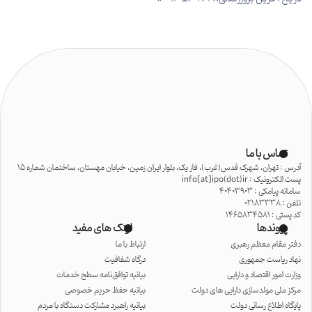
تماس با ما
آدرس : تهران، شهرک قدس(غرب)، فاز یک، بلوار ایران زمین، خیابان مهستان، ساختمان شماره 15
پست الکترونیک : info[at]ipo(dot)ir
سامانه پیامکی : 40403903
تلفن : 02183338
کد پستی : 1465834581
پیوندها
لینک های مفید
دفتر مقام معظم رهبری
ارتباط با ما
نهاد ریاست جمهوری
درگاه شفافیت
وزارت امور اقتصاد و دارایی
بیانیه توافق‌نامه سطح خدمات
مرکز ملی مولدسازی دارایی های دولت
بیانیه حفظ حریم خصوصی
پایگاه اطلاع رسانی دولت
بیانیه راهبرد مشارکت دستگاه با مردم