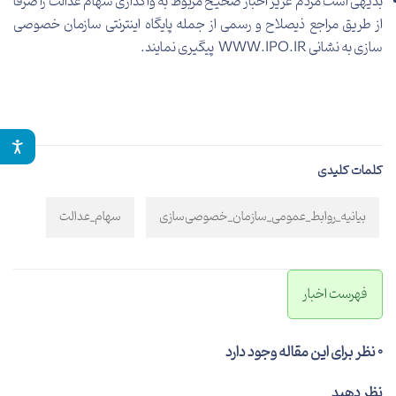
بدیهی است مردم عزیز اخبار صحیح مربوط به واگذاری سهام عدالت را صرفاً
از طریق مراجع ذیصلاح و رسمی از جمله پایگاه اینترنتی سازمان خصوصی­‌
سازی به نشانی
WWW.IPO.IR
پیگیری نمایند.
کلمات کلیدی
بیانیه_روابط_عمومی_سازمان_خصوصی‌سازی
سهام_عدالت
فهرست اخبار
0 نظر برای این مقاله وجود دارد
نظر دهید