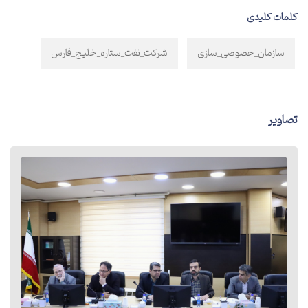
کلمات کلیدی
سازمان_خصوصی_سازی
شرکت_نفت_ستاره_خلیج_فارس
تصاویر