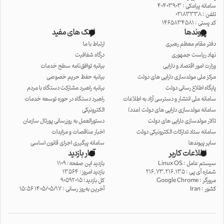
سامانه پیامکی : 40403903
تلفن : 02183338
کد پستی : 1465834581
پیوندها
لینک های مفید
دفتر مقام معظم رهبری
ارتباط با ما
نهاد ریاست جمهوری
درگاه شفافیت
وزارت امور اقتصاد و دارایی
بیانیه توافق‌نامه سطح خدمات
مرکز ملی مولدسازی دارایی های دولت
بیانیه حفظ حریم خصوصی
پایگاه اطلاع رسانی دولت
بیانیه راهبرد مشارکت دستگاه با مردم
سامانه ملی انتشار و دسترسی آزاد به اطلاعات
راهبرد دستگاه در حوزه توسعه خدمات
سامانه مولدسازی دارایی های دولت (مدد)
الکترونیکی
تالار مولدسازی دارایی های دولت
دستورالعمل به روزرسانی پورتال سازمان
سامانه ستاد تدارکات الکترونیکی دولت
اخبار مناقصات و مزایدات
سایر پیوندها
سامانه پیگیری اجرای قانون اساسی
اطلاعات کاربر
آمار بازدید
سیستم عامل :
Linux OS
بازدید این صفحه: 1109
شماره آی پی :
216.73.216.135
بازدید امروز: 13564
مرورگر :
Google Chrome
کل بازدید: 90592015
کشور :
Iran
آخرین به‌روز رسانی : 1405/05/17 15:56