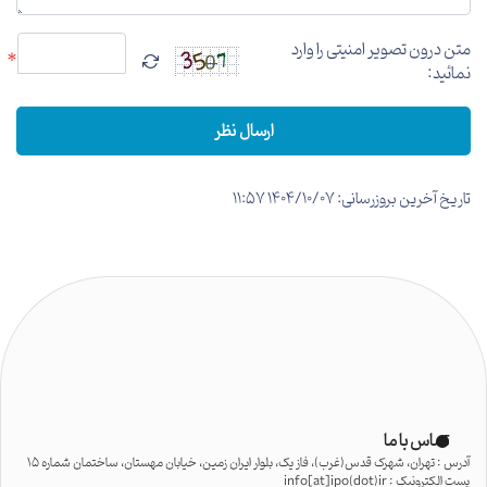
متن درون تصویر امنیتی را وارد
*
نمائید:
ارسال نظر
تاریخ آخرین بروزرسانی: 1404/10/07 11:57
تماس با ما
آدرس : تهران، شهرک قدس(غرب)، فاز یک، بلوار ایران زمین، خیابان مهستان، ساختمان شماره 15
پست الکترونیک : info[at]ipo(dot)ir