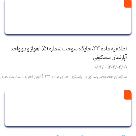
اطلاعیه ماده 23، جایگاه سوخت شماره (5) اهواز و دو واحد
آپارتمان مسکونی
1404/04/09 - 08:17
سازمان خصوصی‌سازی در راستای اجرای ماده 23 قانون اجرای سیاست های
کلی اصل چهل و چهارم (44) قانون اساسی، اطلاعات مربوط به واگذاری
سهام/بنگاه مدیریتی و کنترلی را به شرح فایل پیوست اعلام می نماید.